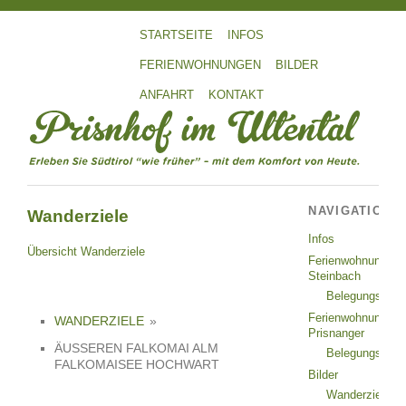
STARTSEITE
INFOS
FERIENWOHNUNGEN
BILDER
ANFAHRT
KONTAKT
NAVIGATION
Wanderziele
Infos
Übersicht Wanderziele
Ferienwohnung
Steinbach
Belegungsplan
Ferienwohnung
WANDERZIELE
»
Prisnanger
ÄUSSEREN FALKOMAI ALM
Belegungsplan
FALKOMAISEE HOCHWART
Bilder
Wanderziele